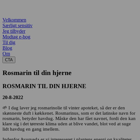
Velkommen
Særligt sensitiv
Jeg tilbyder
Modtag e-bog
Til dig
Blog
Om
CTA
Rosmarin til din hjerne
ROSMARIN TIL DIN HJERNE
20-8-2022
🌱 I dag laver jeg rosmarinolie til vinter apoteket, så der er den
skønneste duft i køkkenet. Rosmarinus, som er det latinske navn for
rosmarin, betyder havdug. Måske den har fået navnet, fordi den kan
klare sig i det tørreste klima uden at blive vandet, blot ved at suge
lidt havdug en gang imellem.
Indenfor Ayurveda er vi interesseret i plantens energi og kvaliteter