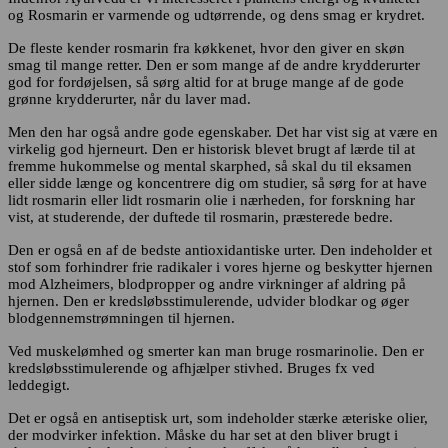
og Rosmarin er varmende og udtørrende, og dens smag er krydret.
De fleste kender rosmarin fra køkkenet, hvor den giver en skøn
smag til mange retter. Den er som mange af de andre krydderurter
god for fordøjelsen, så sørg altid for at bruge mange af de gode
grønne krydderurter, når du laver mad.
Men den har også andre gode egenskaber. Det har vist sig at være en
virkelig god hjerneurt. Den er historisk blevet brugt af lærde til at
fremme hukommelse og mental skarphed, så skal du til eksamen
eller sidde længe og koncentrere dig om studier, så sørg for at have
lidt rosmarin eller lidt rosmarin olie i nærheden, for forskning har
vist, at studerende, der duftede til rosmarin, præsterede bedre.
Den er også en af de bedste antioxidantiske urter. Den indeholder et
stof som forhindrer frie radikaler i vores hjerne og beskytter hjernen
mod Alzheimers, blodpropper og andre virkninger af aldring på
hjernen. Den er kredsløbsstimulerende, udvider blodkar og øger
blodgennemstrømningen til hjernen.
Ved muskelømhed og smerter kan man bruge rosmarinolie. Den er
kredsløbsstimulerende og afhjælper stivhed. Bruges fx ved
leddegigt.
Det er også en antiseptisk urt, som indeholder stærke æteriske olier,
der modvirker infektion. Måske du har set at den bliver brugt i