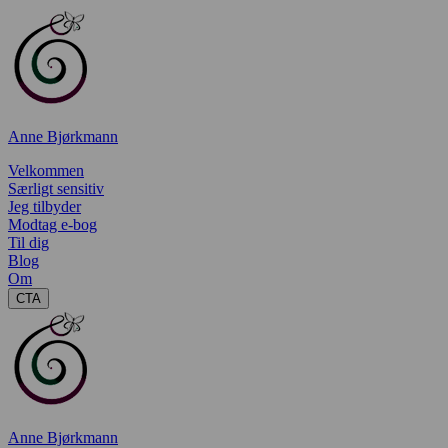
Anne Bjørkmann
Velkommen
Særligt sensitiv
Jeg tilbyder
Modtag e-bog
Til dig
Blog
Om
CTA
Anne Bjørkmann