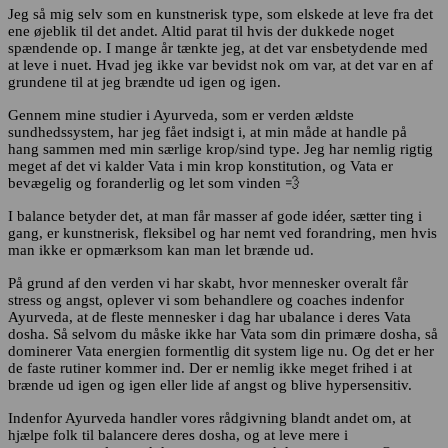
Jeg så mig selv som en kunstnerisk type, som elskede at leve fra det
ene øjeblik til det andet. Altid parat til hvis der dukkede noget
spændende op. I mange år tænkte jeg, at det var ensbetydende med
at leve i nuet. Hvad jeg ikke var bevidst nok om var, at det var en af
grundene til at jeg brændte ud igen og igen.
Gennem mine studier i Ayurveda, som er verden ældste
sundhedssystem, har jeg fået indsigt i, at min måde at handle på
hang sammen med min særlige krop/sind type. Jeg har nemlig rigtig
meget af det vi kalder Vata i min krop konstitution, og Vata er
bevægelig og foranderlig og let som vinden 💨
I balance betyder det, at man får masser af gode idéer, sætter ting i
gang, er kunstnerisk, fleksibel og har nemt ved forandring, men hvis
man ikke er opmærksom kan man let brænde ud.
På grund af den verden vi har skabt, hvor mennesker overalt får
stress og angst, oplever vi som behandlere og coaches indenfor
Ayurveda, at de fleste mennesker i dag har ubalance i deres Vata
dosha. Så selvom du måske ikke har Vata som din primære dosha, så
dominerer Vata energien formentlig dit system lige nu. Og det er her
de faste rutiner kommer ind. Der er nemlig ikke meget frihed i at
brænde ud igen og igen eller lide af angst og blive hypersensitiv.
Indenfor Ayurveda handler vores rådgivning blandt andet om, at
hjælpe folk til balancere deres dosha, og at leve mere i