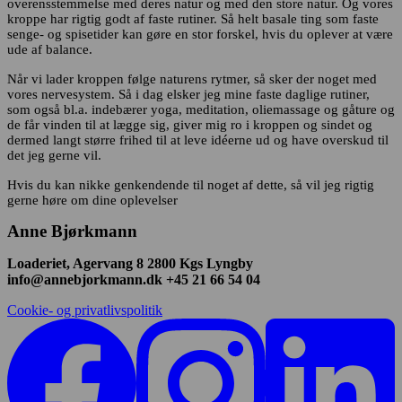
overensstemmelse med deres natur og med den store natur. Og vores
kroppe har rigtig godt af faste rutiner. Så helt basale ting som faste
senge- og spisetider kan gøre en stor forskel, hvis du oplever at være
ude af balance.
Når vi lader kroppen følge naturens rytmer, så sker der noget med
vores nervesystem. Så i dag elsker jeg mine faste daglige rutiner,
som også bl.a. indebærer yoga, meditation, oliemassage og gåture og
de får vinden til at lægge sig, giver mig ro i kroppen og sindet og
dermed langt større frihed til at leve idéerne ud og have overskud til
det jeg gerne vil.
Hvis du kan nikke genkendende til noget af dette, så vil jeg rigtig
gerne høre om dine oplevelser
Anne Bjørkmann
Loaderiet, Agervang 8 2800 Kgs Lyngby
info@annebjorkmann.dk +45 21 66 54 04
Cookie- og privatlivspolitik