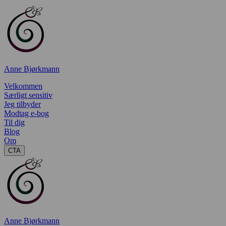
Anne Bjørkmann
Velkommen
Særligt sensitiv
Jeg tilbyder
Modtag e-bog
Til dig
Blog
Om
CTA
Anne Bjørkmann