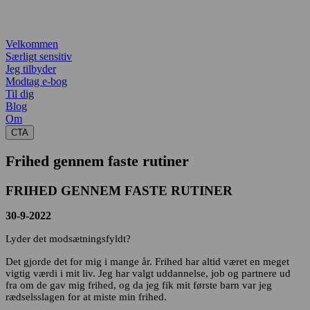
Velkommen
Særligt sensitiv
Jeg tilbyder
Modtag e-bog
Til dig
Blog
Om
CTA
Frihed gennem faste rutiner
FRIHED GENNEM FASTE RUTINER
30-9-2022
Lyder det modsætningsfyldt?
Det gjorde det for mig i mange år. Frihed har altid været en meget
vigtig værdi i mit liv. Jeg har valgt uddannelse, job og partnere ud
fra om de gav mig frihed, og da jeg fik mit første barn var jeg
rædselsslagen for at miste min frihed.