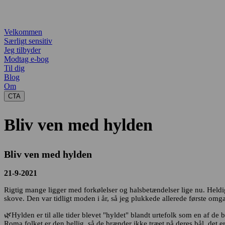
Velkommen
Særligt sensitiv
Jeg tilbyder
Modtag e-bog
Til dig
Blog
Om
CTA
Bliv ven med hylden
Bliv ven med hylden
21-9-2021
Rigtig mange ligger med forkølelser og halsbetændelser lige nu. Heldi
skove. Den var tidligt moden i år, så jeg plukkede allerede første omga
🌿Hylden er til alle tider blevet "hyldet" blandt urtefolk som en af de b
Roma folket er den hellig, så de brænder ikke træet på deres bål, det e