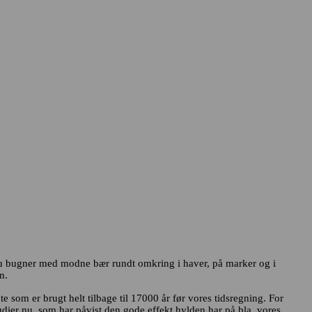
e nu bugner med modne bær rundt omkring i haver, på marker og i
n.
te som er brugt helt tilbage til 17000 år før vores tidsregning. For
tudier nu, som har påvist den gode effekt hylden har på bla. vores