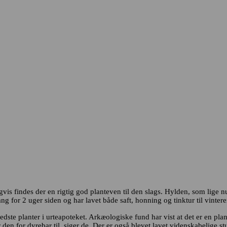
gvis findes der en rigtig god planteven til den slags. Hylden, som lig
ng for 2 uger siden og har lavet både saft, honning og tinktur til vintere
edste planter i urteapoteket. Arkæologiske fund har vist at det er en plan
r den for dyrebar til, siger de. Der er også blevet lavet videnskabelige s