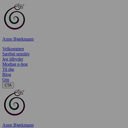
Anne Bjørkmann
Velkommen
Særligt sensitiv
Jeg tilbyder
Modtag e-bog
Til dig
Blog
Om
CTA
Anne Bjørkmann